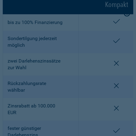
Kompakt
enthalt
bis zu 100% Finanzierung
Sondertilgung jederzeit
enthalt
möglich
zwei Darlehenszinssätze
nicht en
zur Wahl
Rückzahlungsrate
nicht en
wählbar
Zinsrabatt ab 100.000
nicht en
EUR
fester günstiger
enthalt
Darlehenszins