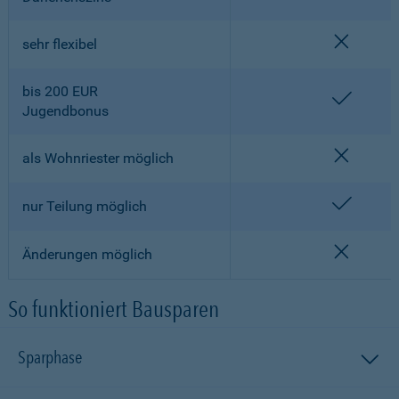
nicht en
sehr flexibel
bis 200 EUR
enthalt
Jugendbonus
nicht en
als Wohnriester möglich
enthalt
nur Teilung möglich
nicht en
Änderungen möglich
So funktioniert Bausparen
Sparphase