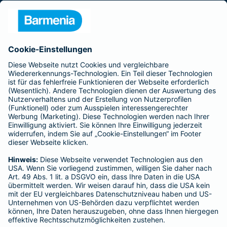
Presse
Unternehmen
Anfahrt
Affiliate-Partner werden
Barmenia ist Teil der BarmeniaGothaer
BELIEBTE SEITEN
Kranken-Zusatzversicherung
Tierversicherungen
Haftpflichtversicherung
Hausratversicherung
SERVICE
Adresse ändern
Schaden melden
Kilometerstandsmeldung
Serviceübersicht