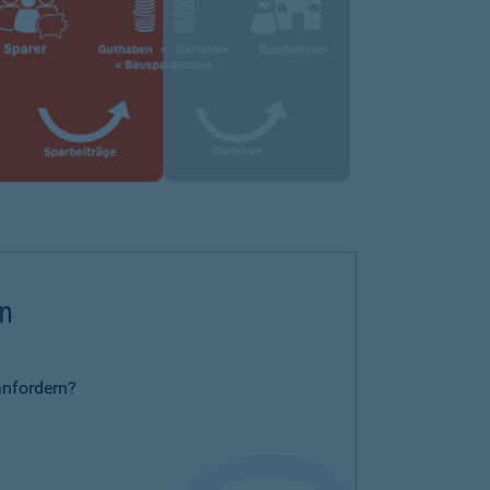
rn
anfordern?