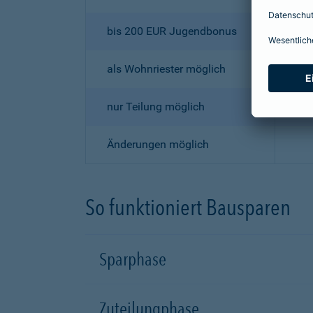
bis 200 EUR Jugendbonus
als Wohnriester möglich
nur Teilung möglich
Änderungen möglich
So funktioniert Bausparen
Sparphase
Zuteilungphase