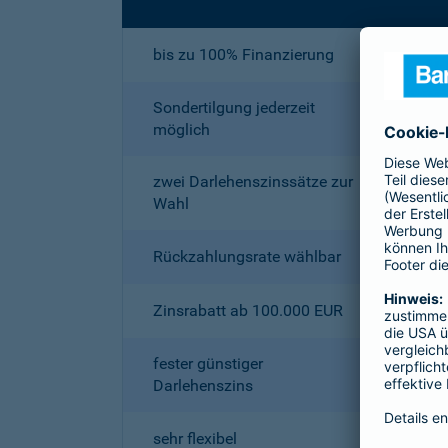
bis zu 100% Finanzierung
Sondertilgung jederzeit
möglich
zwei Darlehenszinssätze zur
Wahl
Rückzahlungsrate wählbar
Zinsrabatt ab 100.000 EUR
fester günstiger
Darlehenszins
sehr flexibel