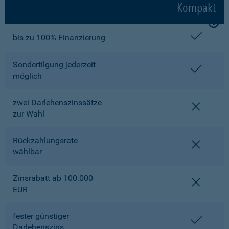
Kompakt
enthalt
bis zu 100% Finanzierung
Sondertilgung jederzeit
enthalt
möglich
zwei Darlehenszinssätze
nicht en
zur Wahl
Rückzahlungsrate
nicht en
wählbar
Zinsrabatt ab 100.000
nicht en
EUR
fester günstiger
enthalt
Darlehenszins