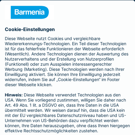
Presse
Unternehmen
Anfahrt
Affiliate-Partner werden
Barmenia ist Teil der BarmeniaGothaer
BELIEBTE SEITEN
Kranken-Zusatzversicherung
Tierversicherungen
Haftpflichtversicherung
Hausratversicherung
SERVICE
Adresse ändern
Schaden melden
Kilometerstandsmeldung
Serviceübersicht