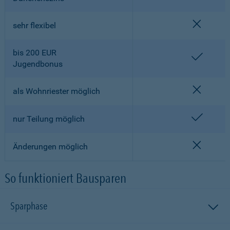
nicht en
sehr flexibel
bis 200 EUR
enthalt
Jugendbonus
nicht en
als Wohnriester möglich
enthalt
nur Teilung möglich
nicht en
Änderungen möglich
So funktioniert Bausparen
Sparphase