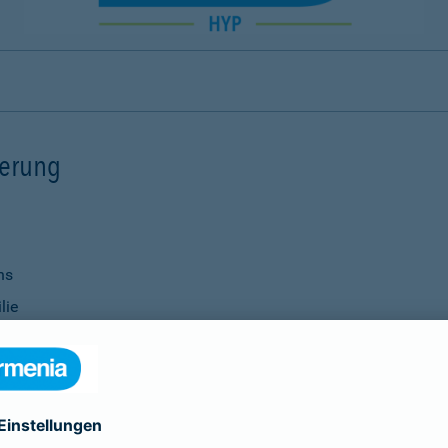
ierung
ns
lie
ernisierungsmaßnahmen
nanzierung bei Ihrer Bank
Verwendung
ittel
genauso selbstverständlich wie die Vereinbarung individu