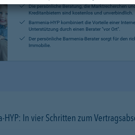
Die persönliche Beratung, die Marktrecherchen un
Kreditanbietern sind kostenlos und unverbindlich.
Barmenia-HYP kombiniert die Vorteile einer Intern
Unterstützung durch einen Berater "vor Ort".
Der persönliche Barmenia-Berater sorgt für den ri
Immobilie.
-HYP: In vier Schritten zum Vertragsabs