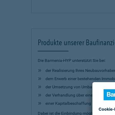
Produkte unserer Baufinanz
Die Barmenia-HYP unterstützt Sie bei:
der Realisierung Ihres Neubauvorhabe
dem Erwerb einer bestehenden Immobi
der Umsetzung von Umbau- und Mod
der Verhandlung über eine Anschlussfi
einer Kapitalbeschaffung zur freien 
Dabei ist die Einbindung möglicher
Förderm