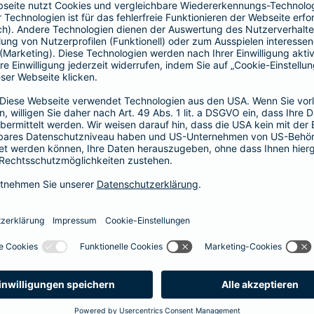
Vorteile der Barmenia-HYP
Barmenia-HYP ist ungebunden.
Barmenia-HYP kann durch den Zugriff auf den g
flexibel auf Ihre Wünsche reagieren.
Die Machbarkeit der Finanzierung zum besten Prei