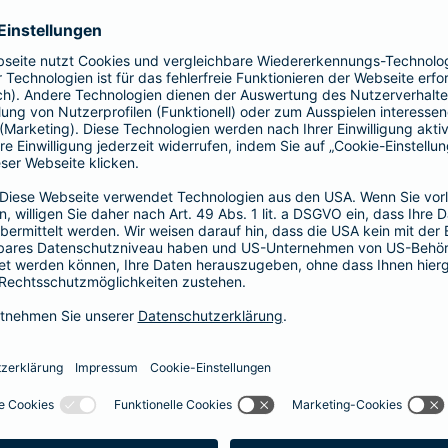
Vorteile der Barmenia-HYP
Barmenia-HYP ist ungebunden.
Barmenia-HYP kann durch den Zugriff auf den g
flexibel auf Ihre Wünsche reagieren.
Die Machbarkeit der Finanzierung zum besten Prei