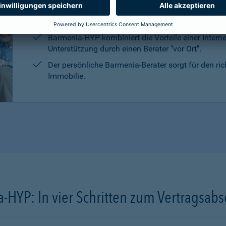
Die persönliche Beratung, die Marktrecherchen un
Kreditanbietern sind kostenlos und unverbindlich.
Barmenia-HYP kombiniert die Vorteile einer Intern
Unterstützung durch einen Berater "vor Ort".
Der persönliche Barmenia-Berater sorgt für den ri
Immobilie.
-HYP: In vier Schritten zum Vertragsabs