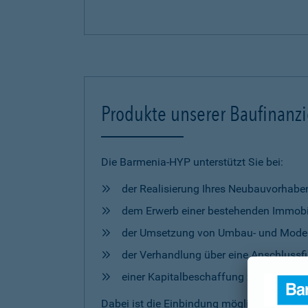
Produkte unserer Baufinanz
Die Barmenia-HYP unterstützt Sie bei:
der Realisierung Ihres Neubauvorhabe
dem Erwerb einer bestehenden Immobi
der Umsetzung von Umbau- und Mod
der Verhandlung über eine Anschlussfi
einer Kapitalbeschaffung zur freien 
Dabei ist die Einbindung möglicher
Förderm