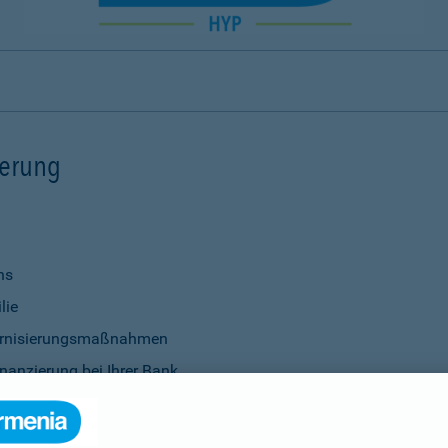
ierung
ns
lie
ernisierungsmaßnahmen
nanzierung bei Ihrer Bank
Verwendung
ittel
genauso selbstverständlich wie die Vereinbarung individu