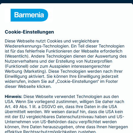
Presse
Unternehmen
Anfahrt
Affiliate-Partner werden
Barmenia ist Teil der BarmeniaGothaer
BELIEBTE SEITEN
Kranken-Zusatzversicherung
Tierversicherungen
Haftpflichtversicherung
Hausratversicherung
SERVICE
Adresse ändern
Schaden melden
Kilometerstandsmeldung
Serviceübersicht