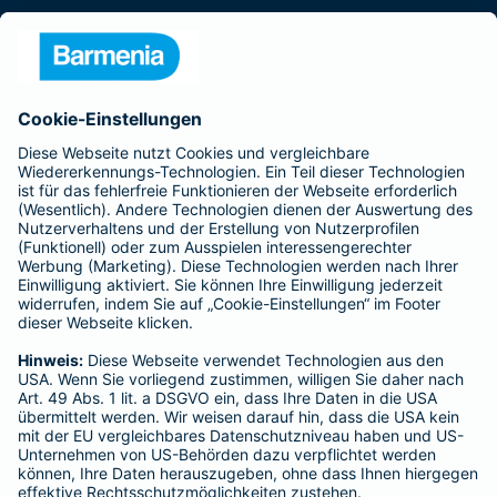
Presse
Unternehmen
Anfahrt
Affiliate-Partner werden
Barmenia ist Teil der BarmeniaGothaer
BELIEBTE SEITEN
Kranken-Zusatzversicherung
Tierversicherungen
Haftpflichtversicherung
Hausratversicherung
SERVICE
Adresse ändern
Schaden melden
Kilometerstandsmeldung
Serviceübersicht