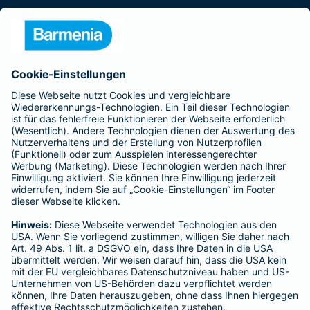
Presse
Unternehmen
Anfahrt
Affiliate-Partner werden
Barmenia ist Teil der BarmeniaGothaer
BELIEBTE SEITEN
Kranken-Zusatzversicherung
Tierversicherungen
Haftpflichtversicherung
Hausratversicherung
SERVICE
Adresse ändern
Schaden melden
Kilometerstandsmeldung
Serviceübersicht