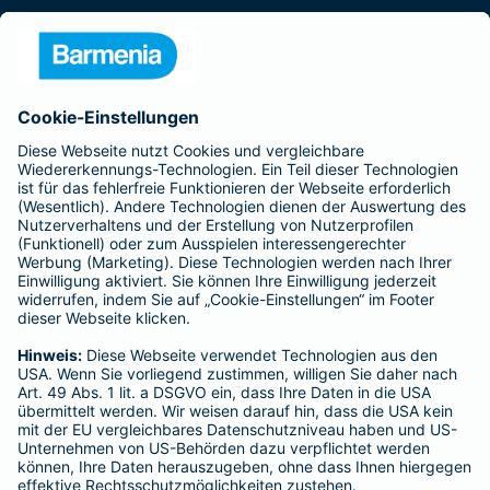
Presse
Unternehmen
Anfahrt
Affiliate-Partner werden
Barmenia ist Teil der BarmeniaGothaer
BELIEBTE SEITEN
Kranken-Zusatzversicherung
Tierversicherungen
Haftpflichtversicherung
Hausratversicherung
SERVICE
Adresse ändern
Schaden melden
Kilometerstandsmeldung
Serviceübersicht