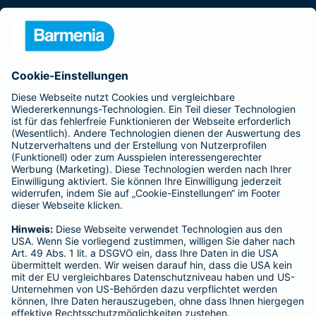
Presse
Unternehmen
Anfahrt
Affiliate-Partner werden
Barmenia ist Teil der BarmeniaGothaer
BELIEBTE SEITEN
Kranken-Zusatzversicherung
Tierversicherungen
Haftpflichtversicherung
Hausratversicherung
SERVICE
Adresse ändern
Schaden melden
Kilometerstandsmeldung
Serviceübersicht