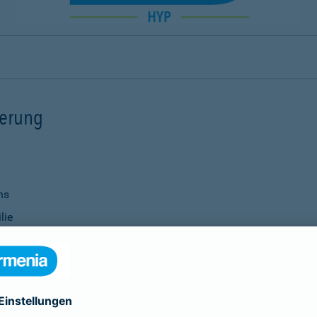
ierung
ns
lie
ernisierungsmaßnahmen
nanzierung bei Ihrer Bank
Verwendung
ittel
genauso selbstverständlich wie die Vereinbarung individu