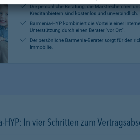
Die persönliche Beratung, die Marktrecherchen un
Kreditanbietern sind kostenlos und unverbindlich.
Barmenia-HYP kombiniert die Vorteile einer Intern
Unterstützung durch einen Berater "vor Ort".
Der persönliche Barmenia-Berater sorgt für den ri
Immobilie.
-HYP: In vier Schritten zum Vertragsabs