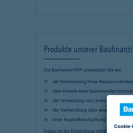
Produkte unserer Baufinanz
Die Barmenia-HYP unterstützt Sie bei:
der Realisierung Ihres Neubauvorhabe
dem Erwerb einer bestehenden Immobi
der Umsetzung von Umbau- und Mod
der Verhandlung über eine Anschlussfi
einer Kapitalbeschaffung zur freien 
Dabei ist die Einbindung möglicher
Förderm