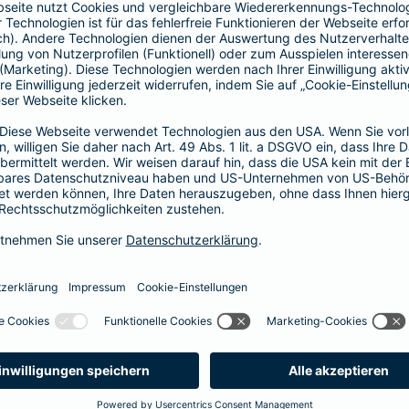
Vorteile der Barmenia-HYP
Barmenia-HYP ist ungebunden.
Barmenia-HYP kann durch den Zugriff auf den g
flexibel auf Ihre Wünsche reagieren.
Die Machbarkeit der Finanzierung zum besten Prei