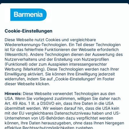
Presse
Unternehmen
Anfahrt
Affiliate-Partner werden
Barmenia ist Teil der BarmeniaGothaer
BELIEBTE SEITEN
Kranken-Zusatzversicherung
Tierversicherungen
Haftpflichtversicherung
Hausratversicherung
SERVICE
Adresse ändern
Schaden melden
Kilometerstandsmeldung
Serviceübersicht