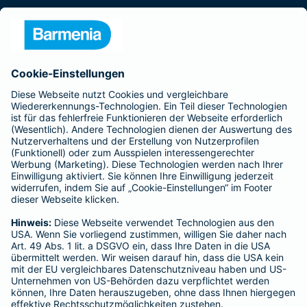
Presse
Unternehmen
Anfahrt
Affiliate-Partner werden
Barmenia ist Teil der BarmeniaGothaer
BELIEBTE SEITEN
Kranken-Zusatzversicherung
Tierversicherungen
Haftpflichtversicherung
Hausratversicherung
SERVICE
Adresse ändern
Schaden melden
Kilometerstandsmeldung
Serviceübersicht