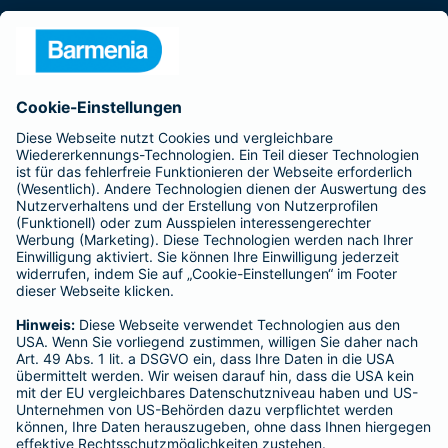
Presse
Unternehmen
Anfahrt
Affiliate-Partner werden
Barmenia ist Teil der BarmeniaGothaer
BELIEBTE SEITEN
Kranken-Zusatzversicherung
Tierversicherungen
Haftpflichtversicherung
Hausratversicherung
SERVICE
Adresse ändern
Schaden melden
Kilometerstandsmeldung
Serviceübersicht