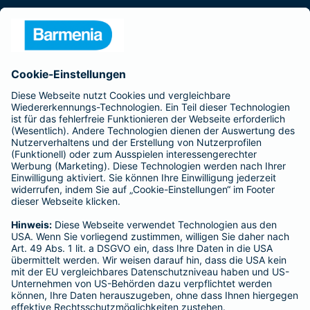
Presse
Unternehmen
Anfahrt
Affiliate-Partner werden
Barmenia ist Teil der BarmeniaGothaer
BELIEBTE SEITEN
Kranken-Zusatzversicherung
Tierversicherungen
Haftpflichtversicherung
Hausratversicherung
SERVICE
Adresse ändern
Schaden melden
Kilometerstandsmeldung
Serviceübersicht