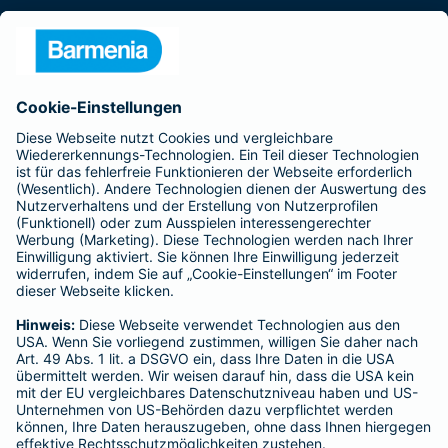
Presse
Unternehmen
Anfahrt
Affiliate-Partner werden
Barmenia ist Teil der BarmeniaGothaer
BELIEBTE SEITEN
Kranken-Zusatzversicherung
Tierversicherungen
Haftpflichtversicherung
Hausratversicherung
SERVICE
Adresse ändern
Schaden melden
Kilometerstandsmeldung
Serviceübersicht