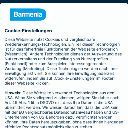
Presse
Unternehmen
Anfahrt
Affiliate-Partner werden
Barmenia ist Teil der BarmeniaGothaer
BELIEBTE SEITEN
Kranken-Zusatzversicherung
Tierversicherungen
Haftpflichtversicherung
Hausratversicherung
SERVICE
Adresse ändern
Schaden melden
Kilometerstandsmeldung
Serviceübersicht