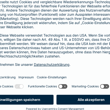
Vorteile der Barmenia-HYP
Barmenia-HYP ist ungebunden.
Barmenia-HYP kann durch den Zugriff auf den g
flexibel auf Ihre Wünsche reagieren.
Die Machbarkeit der Finanzierung zum besten Prei