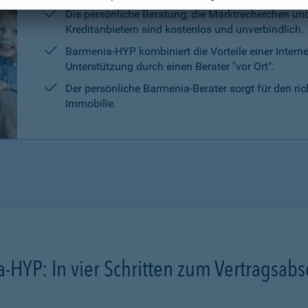
Die persönliche Beratung, die Marktrecherchen un
Kreditanbietern sind kostenlos und unverbindlich.
Barmenia-HYP kombiniert die Vorteile einer Intern
Unterstützung durch einen Berater "vor Ort".
Der persönliche Barmenia-Berater sorgt für den ri
Immobilie.
-HYP: In vier Schritten zum Vertragsabs