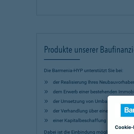
Produkte unserer Baufinanz
Die Barmenia-HYP unterstützt Sie bei:
der Realisierung Ihres Neubauvorhabe
dem Erwerb einer bestehenden Immobi
der Umsetzung von Umbau- und Mod
der Verhandlung über eine Anschlussfi
einer Kapitalbeschaffung zur freien 
Dabei ist die Einbindung möglicher
Förderm