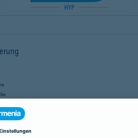
ierung
ns
lie
ernisierungsmaßnahmen
nanzierung bei Ihrer Bank
Verwendung
ittel
genauso selbstverständlich wie die Vereinbarung individu