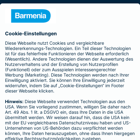
Presse
Unternehmen
Anfahrt
Affiliate-Partner werden
Barmenia ist Teil der BarmeniaGothaer
BELIEBTE SEITEN
Kranken-Zusatzversicherung
Tierversicherungen
Haftpflichtversicherung
Hausratversicherung
SERVICE
Adresse ändern
Schaden melden
Kilometerstandsmeldung
Serviceübersicht