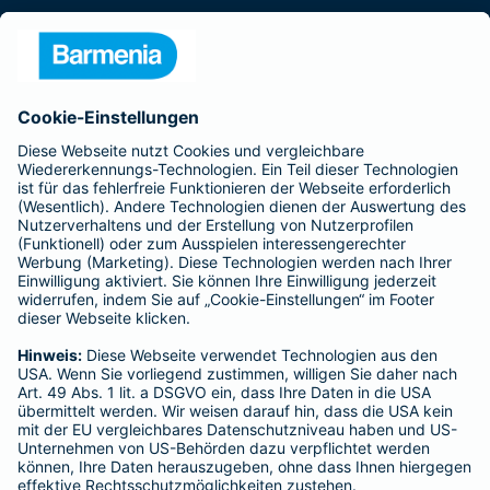
Presse
Unternehmen
Anfahrt
Affiliate-Partner werden
Barmenia ist Teil der BarmeniaGothaer
BELIEBTE SEITEN
Kranken-Zusatzversicherung
Tierversicherungen
Haftpflichtversicherung
Hausratversicherung
SERVICE
Adresse ändern
Schaden melden
Kilometerstandsmeldung
Serviceübersicht