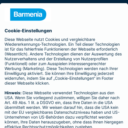
Presse
Unternehmen
Anfahrt
Affiliate-Partner werden
Barmenia ist Teil der BarmeniaGothaer
BELIEBTE SEITEN
Kranken-Zusatzversicherung
Tierversicherungen
Haftpflichtversicherung
Hausratversicherung
SERVICE
Adresse ändern
Schaden melden
Kilometerstandsmeldung
Serviceübersicht