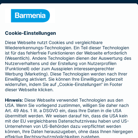
Presse
Unternehmen
Anfahrt
Affiliate-Partner werden
Barmenia ist Teil der BarmeniaGothaer
BELIEBTE SEITEN
Kranken-Zusatzversicherung
Tierversicherungen
Haftpflichtversicherung
Hausratversicherung
SERVICE
Adresse ändern
Schaden melden
Kilometerstandsmeldung
Serviceübersicht