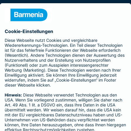
Presse
Unternehmen
Anfahrt
Affiliate-Partner werden
Barmenia ist Teil der BarmeniaGothaer
BELIEBTE SEITEN
Kranken-Zusatzversicherung
Tierversicherungen
Haftpflichtversicherung
Hausratversicherung
SERVICE
Adresse ändern
Schaden melden
Kilometerstandsmeldung
Serviceübersicht