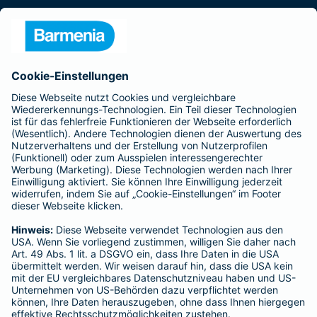
Presse
Unternehmen
Anfahrt
Affiliate-Partner werden
Barmenia ist Teil der BarmeniaGothaer
BELIEBTE SEITEN
Kranken-Zusatzversicherung
Tierversicherungen
Haftpflichtversicherung
Hausratversicherung
SERVICE
Adresse ändern
Schaden melden
Kilometerstandsmeldung
Serviceübersicht