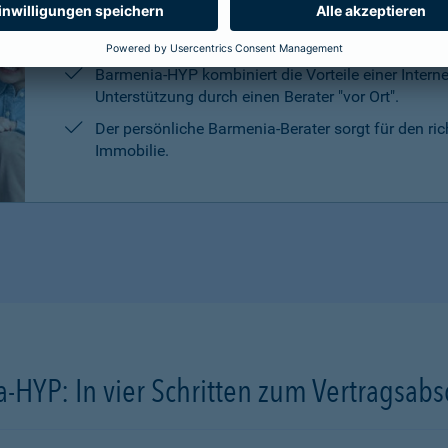
Die persönliche Beratung, die Marktrecherchen un
Kreditanbietern sind kostenlos und unverbindlich.
Barmenia-HYP kombiniert die Vorteile einer Intern
Unterstützung durch einen Berater "vor Ort".
Der persönliche Barmenia-Berater sorgt für den ri
Immobilie.
-HYP: In vier Schritten zum Vertragsabs