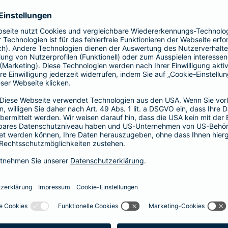
Vorteile der Barmenia-HYP
Barmenia-HYP ist ungebunden.
Barmenia-HYP kann durch den Zugriff auf den g
flexibel auf Ihre Wünsche reagieren.
Die Machbarkeit der Finanzierung zum besten Prei