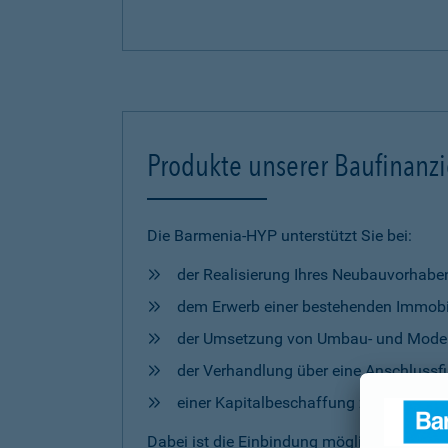
Produkte unserer Baufinanz
Die Barmenia-HYP unterstützt Sie bei:
der Realisierung Ihres Neubauvorhabe
dem Erwerb einer bestehenden Immobi
der Umsetzung von Umbau- und Mod
der Verhandlung über eine Anschlussfi
einer Kapitalbeschaffung zur freien 
Dabei ist die Einbindung möglicher
Förderm