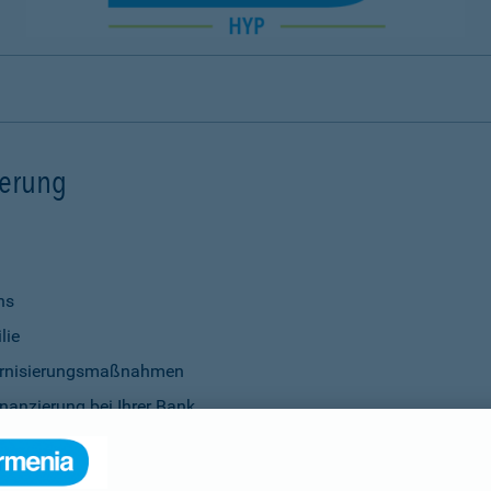
ierung
ns
lie
ernisierungsmaßnahmen
nanzierung bei Ihrer Bank
Verwendung
ittel
genauso selbstverständlich wie die Vereinbarung individu