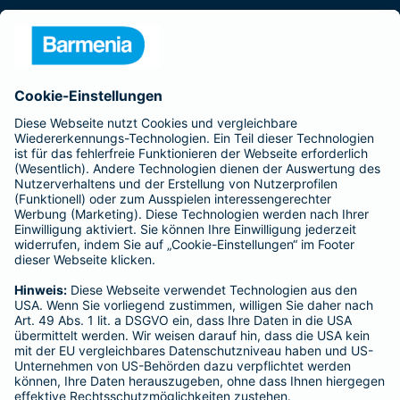
Presse
Unternehmen
Anfahrt
Affiliate-Partner werden
Barmenia ist Teil der BarmeniaGothaer
BELIEBTE SEITEN
Kranken-Zusatzversicherung
Tierversicherungen
Haftpflichtversicherung
Hausratversicherung
SERVICE
Adresse ändern
Schaden melden
Kilometerstandsmeldung
Serviceübersicht