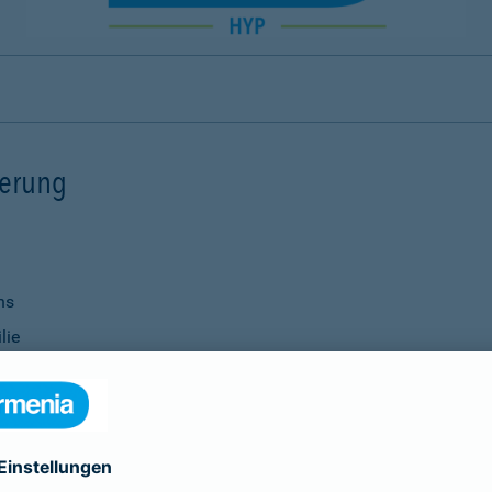
ierung
ns
lie
ernisierungsmaßnahmen
nanzierung bei Ihrer Bank
Verwendung
ittel
genauso selbstverständlich wie die Vereinbarung individu