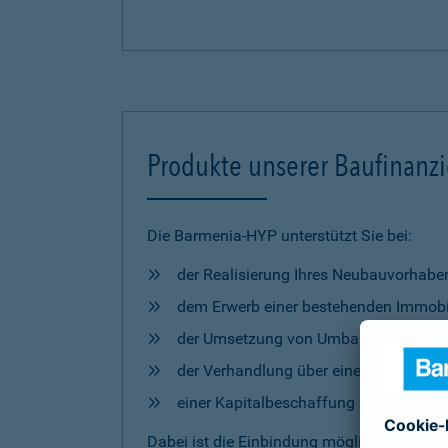
Produkte unserer Baufinanz
Die Barmenia-HYP unterstützt Sie bei:
der Realisierung Ihres Neubauvorhabe
dem Erwerb einer bestehenden Immobi
der Umsetzung von Umbau- und Mod
der Verhandlung über eine Anschlussfi
einer Kapitalbeschaffung zur freien 
Dabei ist die Einbindung möglicher
Förderm