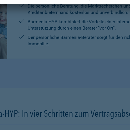
Die persönliche Beratung, die Marktrecherchen un
Kreditanbietern sind kostenlos und unverbindlich.
Barmenia-HYP kombiniert die Vorteile einer Intern
Unterstützung durch einen Berater "vor Ort".
Der persönliche Barmenia-Berater sorgt für den ri
Immobilie.
-HYP: In vier Schritten zum Vertragsabs