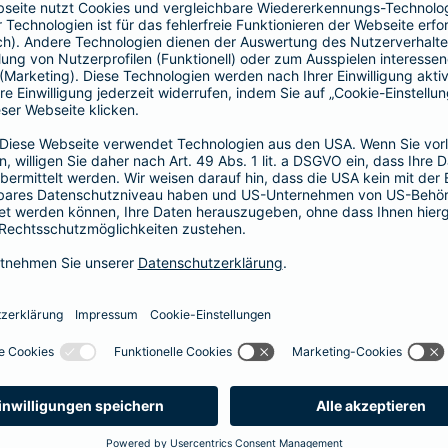
Vorteile der Barmenia-HYP
Barmenia-HYP ist ungebunden.
Barmenia-HYP kann durch den Zugriff auf den g
flexibel auf Ihre Wünsche reagieren.
Die Machbarkeit der Finanzierung zum besten Prei