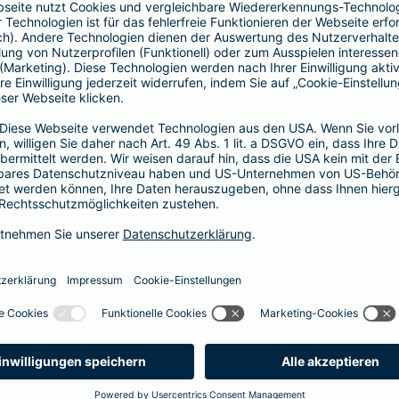
Vorteile der Barmenia-HYP
Barmenia-HYP ist ungebunden.
Barmenia-HYP kann durch den Zugriff auf den g
flexibel auf Ihre Wünsche reagieren.
Die Machbarkeit der Finanzierung zum besten Prei