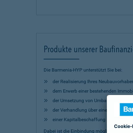
Produkte unserer Baufinanz
Die Barmenia-HYP unterstützt Sie bei:
der Realisierung Ihres Neubauvorhabe
dem Erwerb einer bestehenden Immobi
der Umsetzung von Umbau- und Mod
der Verhandlung über eine Anschlussfi
einer Kapitalbeschaffung zur freien 
Dabei ist die Einbindung möglicher
Förderm