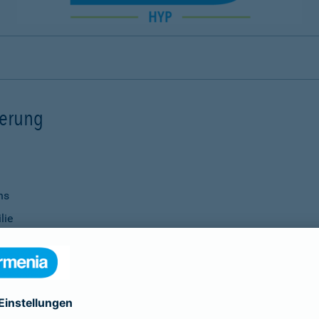
ierung
ns
lie
ernisierungsmaßnahmen
nanzierung bei Ihrer Bank
Verwendung
ittel
genauso selbstverständlich wie die Vereinbarung individu