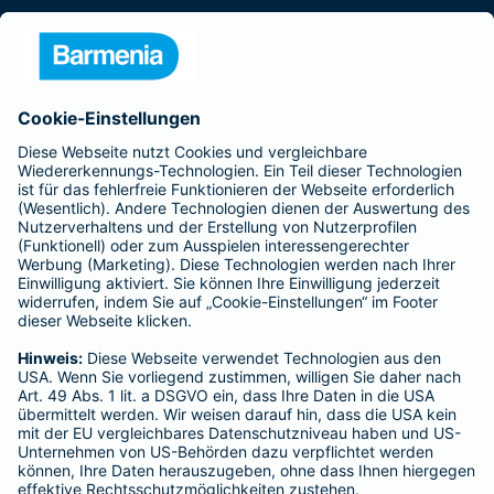
Presse
Unternehmen
Anfahrt
Affiliate-Partner werden
Barmenia ist Teil der BarmeniaGothaer
BELIEBTE SEITEN
Kranken-Zusatzversicherung
Tierversicherungen
Haftpflichtversicherung
Hausratversicherung
SERVICE
Adresse ändern
Schaden melden
Kilometerstandsmeldung
Serviceübersicht