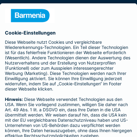
Presse
Unternehmen
Anfahrt
Affiliate-Partner werden
Barmenia ist Teil der BarmeniaGothaer
BELIEBTE SEITEN
Kranken-Zusatzversicherung
Tierversicherungen
Haftpflichtversicherung
Hausratversicherung
SERVICE
Adresse ändern
Schaden melden
Kilometerstandsmeldung
Serviceübersicht