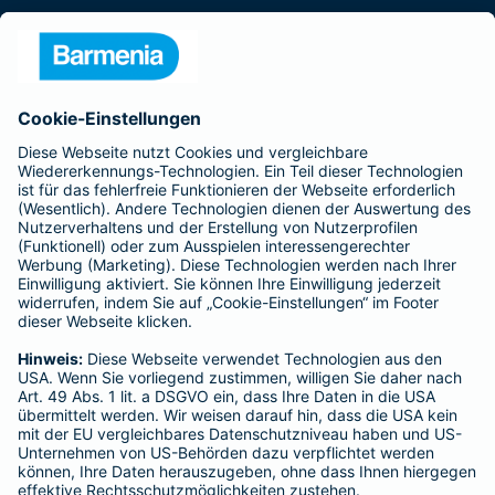
Presse
Unternehmen
Anfahrt
Affiliate-Partner werden
Barmenia ist Teil der BarmeniaGothaer
BELIEBTE SEITEN
Kranken-Zusatzversicherung
Tierversicherungen
Haftpflichtversicherung
Hausratversicherung
SERVICE
Adresse ändern
Schaden melden
Kilometerstandsmeldung
Serviceübersicht