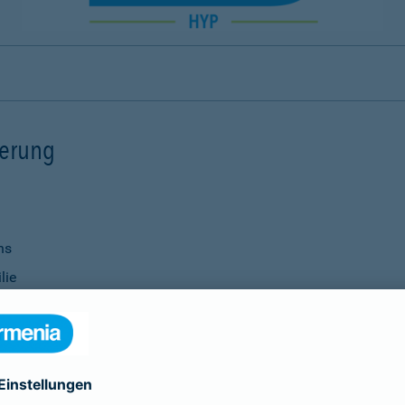
ierung
ns
lie
ernisierungsmaßnahmen
nanzierung bei Ihrer Bank
Verwendung
ittel
genauso selbstverständlich wie die Vereinbarung individu