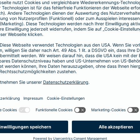
Vorteile der Barmenia-HYP
Barmenia-HYP ist ungebunden.
Barmenia-HYP kann durch den Zugriff auf den g
flexibel auf Ihre Wünsche reagieren.
Die Machbarkeit der Finanzierung zum besten Prei