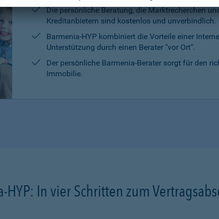
Die persönliche Beratung, die Marktrecherchen un
Kreditanbietern sind kostenlos und unverbindlich.
Barmenia-HYP kombiniert die Vorteile einer Intern
Unterstützung durch einen Berater "vor Ort".
Der persönliche Barmenia-Berater sorgt für den ri
Immobilie.
-HYP: In vier Schritten zum Vertragsabs