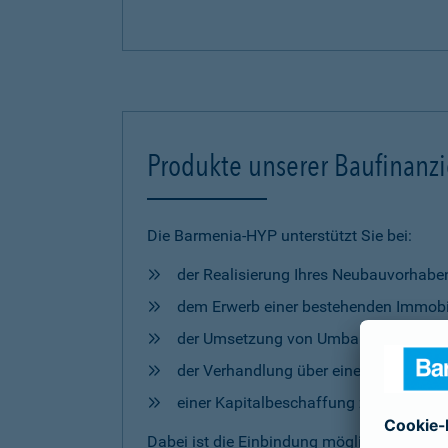
Produkte unserer Baufinanz
Die Barmenia-HYP unterstützt Sie bei:
der Realisierung Ihres Neubauvorhabe
dem Erwerb einer bestehenden Immobi
der Umsetzung von Umbau- und Mod
der Verhandlung über eine Anschlussfi
einer Kapitalbeschaffung zur freien 
Dabei ist die Einbindung möglicher
Förderm