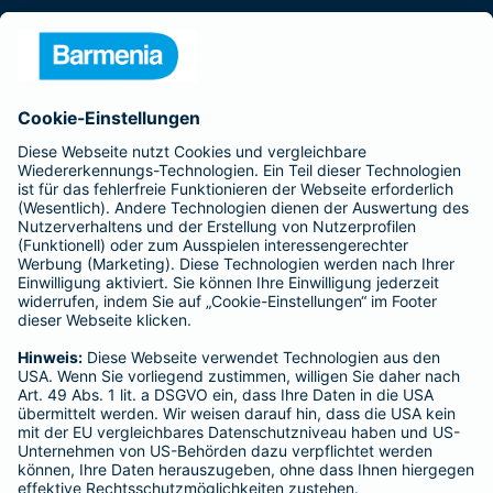
Presse
Unternehmen
Anfahrt
Affiliate-Partner werden
Barmenia ist Teil der BarmeniaGothaer
BELIEBTE SEITEN
Kranken-Zusatzversicherung
Tierversicherungen
Haftpflichtversicherung
Hausratversicherung
SERVICE
Adresse ändern
Schaden melden
Kilometerstandsmeldung
Serviceübersicht