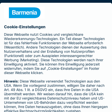
Presse
Unternehmen
Anfahrt
Affiliate-Partner werden
Barmenia ist Teil der BarmeniaGothaer
BELIEBTE SEITEN
Kranken-Zusatzversicherung
Tierversicherungen
Haftpflichtversicherung
Hausratversicherung
SERVICE
Adresse ändern
Schaden melden
Kilometerstandsmeldung
Serviceübersicht