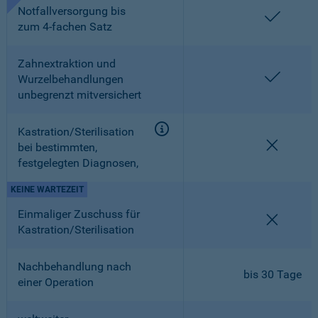
Notfallversorgung bis
enthalt
zum 4-fachen Satz
Zahnextraktion und
enthalt
Wurzelbehandlungen
unbegrenzt mitversichert
Kastration/Sterilisation
nicht en
bei bestimmten,
festgelegten Diagnosen,
KEINE WARTEZEIT
Einmaliger Zuschuss für
nicht en
Kastration/Sterilisation
Nachbehandlung nach
bis 30 Tage
einer Operation