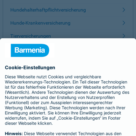
Hundehalterhaftpflichtversicherung
Hunde-Krankenversicherung
Tierversicherungen
ÜBER BARMENIA
Kontakt
Karriere
Presse
Unternehmen
Anfahrt
Affiliate-Partner werden
Barmenia ist Teil der BarmeniaGothaer