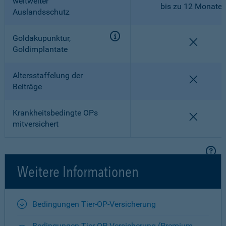
weltweiter
bis zu 12 Monate
Auslandsschutz
Goldakupunktur,
nicht en
Goldimplantate
Altersstaffelung der
nicht en
Beiträge
Krankheitsbedingte OPs
nicht en
mitversichert
Weitere Informationen
Bedingungen Tier-OP-Versicherung
Bedingungen Tier-OP-Versicherung (Premium