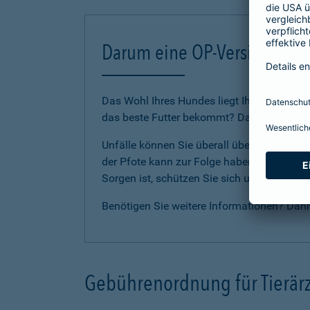
Darum eine OP-Versicherung
Das Wohl Ihres Hundes liegt Ihnen am Herze
das beste Futter bekommt? Dann sollten Sie
Unfälle können Sie überall überraschen. E
der Pfote kann zur Folge haben, dass Ihr Li
Sorgen ist, schützen Sie sich und Ihren H
Benötigen Sie weitere Informationen? Dan
Gebührenordnung für Tierärz