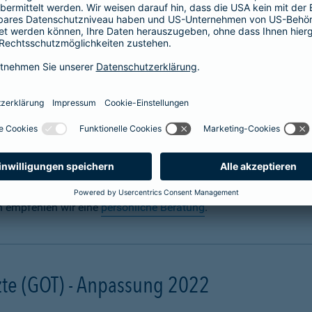
 für Hunde abschließen
n? Uns auch. Sie sorgen täglich dafür, dass Ihre Fellnase körper
 für den Ernstfall mit einer
Hundeversicherung
für die Gesundh
gal ob zuhause oder unterwegs. Schon eine scheinbar harmlose 
ebling unter Narkose operiert werden muss. Damit Ihre finanzielle
und mit einer Hunde-OP-Versicherung.
n empfehlen wir eine
persönliche Beratung
.
te (GOT) - Anpassung 2022