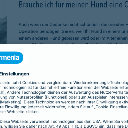
Brauche ich für meinen Hund eine 
Auch wenn der Gedanke nicht schön ist - die meisten 
Operation benötigen. Sei es, weil Ihr Hund in einem u
einem anderen Hund gebissen wird oder im Alter einen 
muss.
Die Kosten, um die Gesundheit Ihres Vierbeine
schnell auf mehrere tausend Euro belaufen
. Wenn Sie
absichern möchten, ist die Operationsversicherung gen
schon älter ist,
bei der Barmenia können Sie Ihren Hu
versichern. Über den 10. Geburtstag hinaus können Si
Versicherung entscheiden, die rein bei Unfällen leiste
Übrigens:
Wenn Ihr Hund selbst einen Schaden verurs
beißt, sind Sie mit der
Hundehaftpflicht
der Barmenia 
Dritter geschützt.