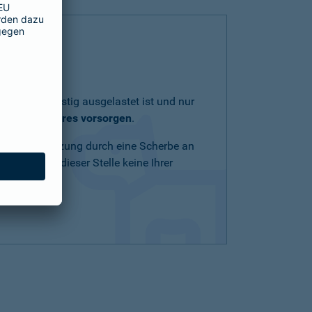
lich und geistig ausgelastet ist und nur
eit Ihres Tieres vorsorgen
.
Schnittverletzung durch eine Scherbe an
n Mittel an dieser Stelle keine Ihrer