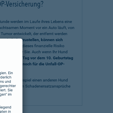
OP-Versicherung?
Hunde werden im Laufe ihres Lebens eine
nachtsamen Moment vor ein Auto läuft, von
Tumor entwickelt, der entfernt werden
rs wiederherzustellen, können sich
 sich gegen dieses finanzielle Risiko
au richtig für Sie. Auch wenn Ihr Hund
nd bis einen Tag vor dem 10. Geburtstag
e sich aber noch für die Unfall-OP-
t
.
acht, zum Beispiel einen anderen Hund
bestens gegen Schadenersatzansprüche