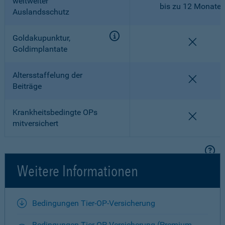
weltweiter
bis zu 12 Monate
Auslandsschutz
Goldakupunktur,
nicht en
Goldimplantate
Altersstaffelung der
nicht en
Beiträge
Krankheitsbedingte OPs
nicht en
mitversichert
Weitere Informationen
Bedingungen Tier-OP-Versicherung
Bedingungen Tier-OP-Versicherung (Premium