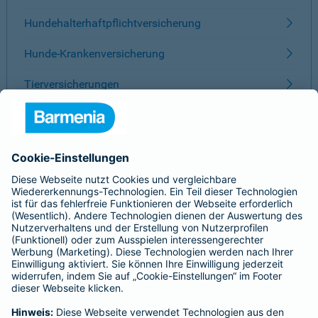
Hundehalterhaftpflichtversicherung
Hunde-Krankenversicherung
Tierversicherungen
ÜBER BARMENIA
Kontakt
Karriere
Presse
Unternehmen
Anfahrt
Affiliate-Partner werden
Barmenia ist Teil der BarmeniaGothaer