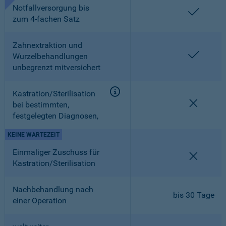
Notfallversorgung bis
enthalt
zum 4-fachen Satz
Zahnextraktion und
enthalt
Wurzelbehandlungen
unbegrenzt mitversichert
Kastration/Sterilisation
nicht en
bei bestimmten,
festgelegten Diagnosen,
KEINE WARTEZEIT
Einmaliger Zuschuss für
nicht en
Kastration/Sterilisation
Nachbehandlung nach
bis 30 Tage
einer Operation