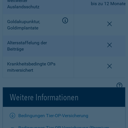
weltweiter
bis zu 12 Monate
Auslandsschutz
Goldakupunktur,
nicht en
Goldimplantate
Altersstaffelung der
nicht en
Beiträge
Krankheitsbedingte OPs
nicht en
mitversichert
Weitere Informationen
Bedingungen Tier-OP-Versicherung
Bedingungen Tier-OP-Versicherung (Premium