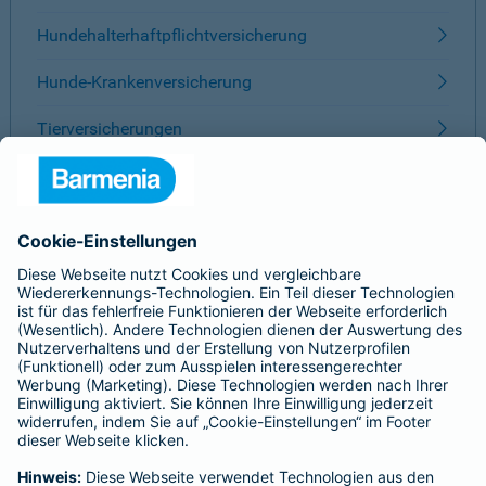
Hundehalterhaftpflichtversicherung
Hunde-Krankenversicherung
Tierversicherungen
ÜBER BARMENIA
Kontakt
Karriere
Presse
Unternehmen
Anfahrt
Affiliate-Partner werden
Barmenia ist Teil der BarmeniaGothaer