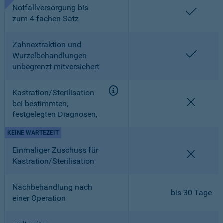
Notfallversorgung bis
enthalt
zum 4-fachen Satz
Zahnextraktion und
enthalt
Wurzelbehandlungen
unbegrenzt mitversichert
Kastration/Sterilisation
nicht en
bei bestimmten,
festgelegten Diagnosen,
KEINE WARTEZEIT
Einmaliger Zuschuss für
nicht en
Kastration/Sterilisation
Nachbehandlung nach
bis 30 Tage
einer Operation