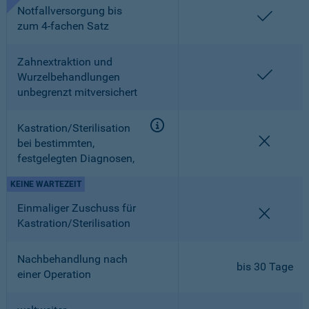
Notfallversorgung bis
enthalt
zum 4-fachen Satz
Zahnextraktion und
enthalt
Wurzelbehandlungen
unbegrenzt mitversichert
Kastration/Sterilisation
nicht en
bei bestimmten,
festgelegten Diagnosen,
KEINE WARTEZEIT
Einmaliger Zuschuss für
nicht en
Kastration/Sterilisation
Nachbehandlung nach
bis 30 Tage
einer Operation