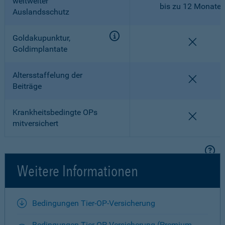
weltweiter
bis zu 12 Monate
Auslandsschutz
Goldakupunktur,
nicht en
Goldimplantate
Altersstaffelung der
nicht en
Beiträge
Krankheitsbedingte OPs
nicht en
mitversichert
Weitere Informationen
Bedingungen Tier-OP-Versicherung
Bedingungen Tier-OP-Versicherung (Premium