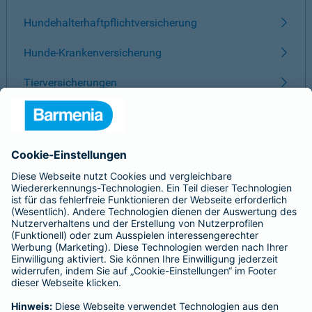
Hundehalterhaftpflichtversicherung
Hunde-Krankenversicherung
Tierversicherungen
ÜBER BARMENIA
Kontakt
Karriere
Presse
Unternehmen
Anfahrt
Affiliate-Partner werden
Barmenia ist Teil der BarmeniaGothaer