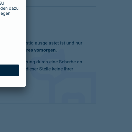
lich und geistig ausgelastet ist und nur
eit Ihres Tieres vorsorgen
.
Schnittverletzung durch eine Scherbe an
n Mittel an dieser Stelle keine Ihrer