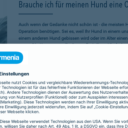
Brauche ich für meinen Hund eine 
Auch wenn der Gedanke nicht schön ist - die meisten 
Operation benötigen. Sei es, weil Ihr Hund in einem u
einem anderen Hund gebissen wird oder im Alter einen 
muss.
Die Kosten, um die Gesundheit Ihres Vierbeine
schnell auf mehrere tausend Euro belaufen
. Wenn Sie
absichern möchten, ist die Operationsversicherung gen
schon älter ist,
bei der Barmenia können Sie Ihren Hu
versichern. Über den 10. Geburtstag hinaus können Si
Versicherung entscheiden, die rein bei Unfällen leiste
Übrigens:
Wenn Ihr Hund selbst einen Schaden verurs
beißt, sind Sie mit der
Hundehaftpflicht
der Barmenia 
Dritter geschützt.