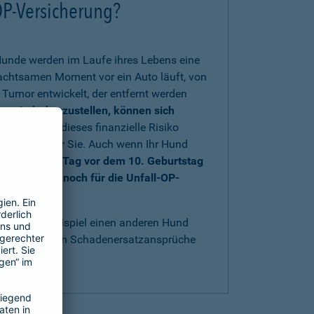
OP-Versicherung?
Hunde werden im Laufe ihres Lebens eine
nachtsamen Moment vor ein Auto läuft, von
Tumor entwickelt, der entfernt werden
rs wiederherzustellen, können sich
 sich gegen dieses finanzielle Risiko
au richtig für Sie. Auch wenn Ihr Hund
nd bis einen Tag vor dem 10. Geburtstag
e sich aber noch für die Unfall-OP-
t
.
acht, zum Beispiel einen anderen Hund
bestens gegen Schadenersatzansprüche