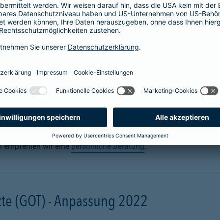
 für Hunde abschließen
n? Uns auch. Sie sorgen täglich dafür, dass Ihre Fellnase körper
 für den Ernstfall mit einer
Hundeversicherung
für die Gesundh
gal ob zuhause oder unterwegs. Schon eine scheinbar harmlose 
ebling unter Narkose operiert werden muss. Damit Ihre finanzielle
und mit einer Hunde-OP-Versicherung.
n empfehlen wir eine
persönliche Beratung
.
te (GOT) - Anpassung 2022