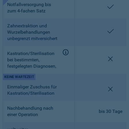
Notfallversorgung bis
enthalt
zum 4-fachen Satz
Zahnextraktion und
enthalt
Wurzelbehandlungen
unbegrenzt mitversichert
Kastration/Sterilisation
nicht en
bei bestimmten,
festgelegten Diagnosen,
KEINE WARTEZEIT
Einmaliger Zuschuss für
nicht en
Kastration/Sterilisation
Nachbehandlung nach
bis 30 Tage
einer Operation