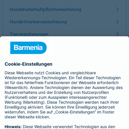
Hundehalterhaftpflichtversicherung
Hunde-Krankenversicherung
Tierversicherungen
ÜBER BARMENIA
Kontakt
Karriere
Presse
Unternehmen
Anfahrt
Affiliate-Partner werden
Barmenia ist Teil der BarmeniaGothaer