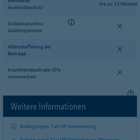
weltweiter
bis zu 12 Monate
Auslandsschutz
Goldakupunktur,
nicht en
Goldimplantate
Altersstaffelung der
nicht en
Beiträge
Krankheitsbedingte OPs
nicht en
mitversichert
Weitere Informationen
Bedingungen Tier-OP-Versicherung
Bedingungen Tier-OP-Versicherung (Premium