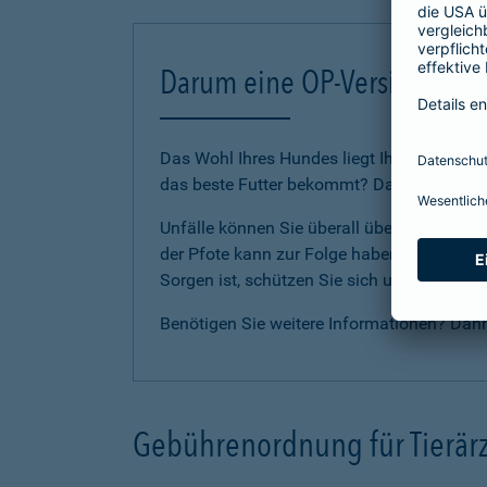
Darum eine OP-Versicherung
Das Wohl Ihres Hundes liegt Ihnen am Herze
das beste Futter bekommt? Dann sollten Sie
Unfälle können Sie überall überraschen. E
der Pfote kann zur Folge haben, dass Ihr Li
Sorgen ist, schützen Sie sich und Ihren H
Benötigen Sie weitere Informationen? Dan
Gebührenordnung für Tierärz