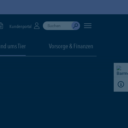
Suche durchführen
When autocomplete results are available, use up
Kundenportal
Absenden
nd ums Tier
Vorsorge & Finanzen