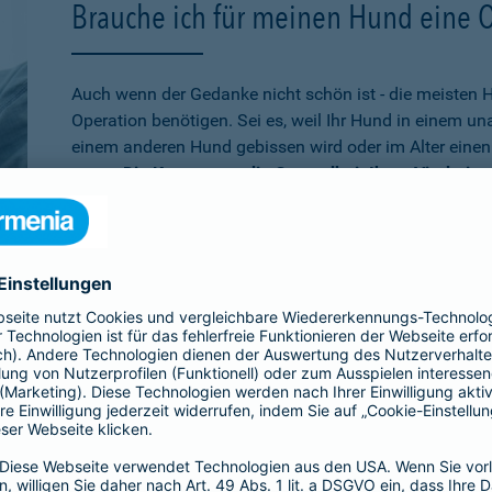
Brauche ich für meinen Hund eine 
Auch wenn der Gedanke nicht schön ist - die meisten 
Operation benötigen. Sei es, weil Ihr Hund in einem u
einem anderen Hund gebissen wird oder im Alter einen 
muss.
Die Kosten, um die Gesundheit Ihres Vierbeine
schnell auf mehrere tausend Euro belaufen
. Wenn Sie
absichern möchten, ist die Operationsversicherung gen
schon älter ist,
bei der Barmenia können Sie Ihren Hu
versichern. Über den 10. Geburtstag hinaus können Si
Versicherung entscheiden, die rein bei Unfällen leiste
Übrigens:
Wenn Ihr Hund selbst einen Schaden verurs
beißt, sind Sie mit der
Hundehaftpflicht
der Barmenia 
Dritter geschützt.