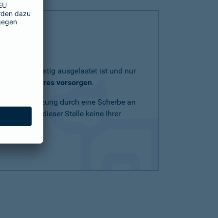
lich und geistig ausgelastet ist und nur
eit Ihres Tieres vorsorgen
.
Schnittverletzung durch eine Scherbe an
n Mittel an dieser Stelle keine Ihrer