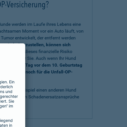
OP-Versicherung?
Hunde werden im Laufe ihres Lebens eine
nachtsamen Moment vor ein Auto läuft, von
Tumor entwickelt, der entfernt werden
rs wiederherzustellen, können sich
 sich gegen dieses finanzielle Risiko
au richtig für Sie. Auch wenn Ihr Hund
nd bis einen Tag vor dem 10. Geburtstag
e sich aber noch für die Unfall-OP-
t
.
acht, zum Beispiel einen anderen Hund
bestens gegen Schadenersatzansprüche