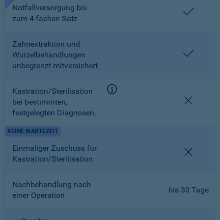
Notfallversorgung bis
enthalt
zum 4-fachen Satz
Zahnextraktion und
enthalt
Wurzelbehandlungen
unbegrenzt mitversichert
Kastration/Sterilisation
nicht en
bei bestimmten,
festgelegten Diagnosen,
KEINE WARTEZEIT
Einmaliger Zuschuss für
nicht en
Kastration/Sterilisation
Nachbehandlung nach
bis 30 Tage
einer Operation