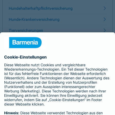
Hundehalterhaftpflichtversicherung
Hunde-Krankenversicherung
Tierversicherungen
ÜBER BARMENIA
Kontakt
Karriere
Presse
Unternehmen
Anfahrt
Affiliate-Partner werden
Barmenia ist Teil der BarmeniaGothaer