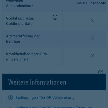
weltweiter
bis zu 12 Monate
Auslandsschutz
Goldakupunktur,
nicht en
Goldimplantate
Altersstaffelung der
nicht en
Beiträge
Krankheitsbedingte OPs
nicht en
mitversichert
Weitere Informationen
Bedingungen Tier-OP-Versicherung
Bedingungen Tier-OP-Versicherung (Premium