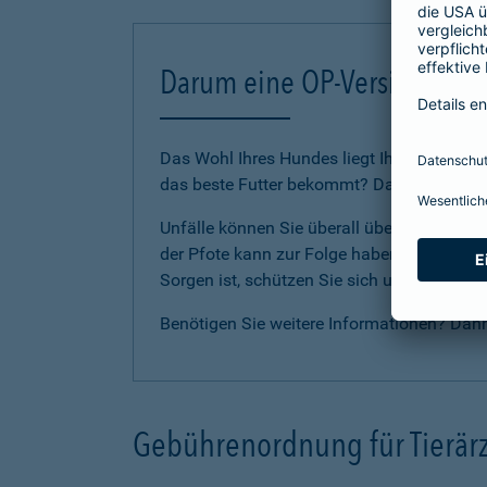
Darum eine OP-Versicherung
Das Wohl Ihres Hundes liegt Ihnen am Herze
das beste Futter bekommt? Dann sollten Sie
Unfälle können Sie überall überraschen. E
der Pfote kann zur Folge haben, dass Ihr Li
Sorgen ist, schützen Sie sich und Ihren H
Benötigen Sie weitere Informationen? Dan
Gebührenordnung für Tierärz