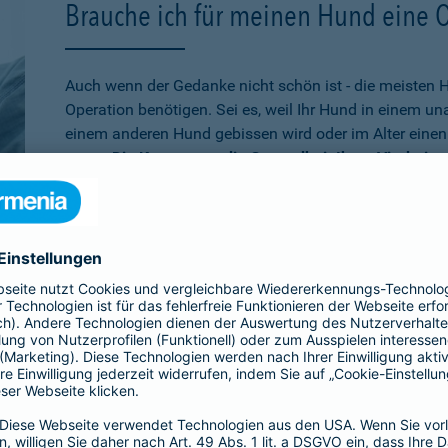
Brauche ich für meinen Hund eine 
Auch wenn der Gedanke nicht schön ist - die meisten 
Operation benötigen. Sei es, weil Ihr Hund in einem u
einem anderen Hund gebissen wird oder im Alter einen 
muss.
Die Kosten, um die Gesundheit Ihres Vierbeine
schnell auf mehrere tausend Euro belaufen
. Wenn Sie
absichern möchten, ist die Operationsversicherung gen
schon älter ist,
bei der Barmenia können Sie Ihren Hu
versichern. Über den 10. Geburtstag hinaus können Si
Versicherung entscheiden, die rein bei Unfällen leiste
Übrigens:
Wenn Ihr Hund selbst einen Schaden verurs
beißt, sind Sie mit der
Hundehaftpflicht
der Barmenia 
Dritter geschützt.