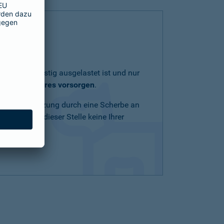
lich und geistig ausgelastet ist und nur
eit Ihres Tieres vorsorgen
.
Schnittverletzung durch eine Scherbe an
n Mittel an dieser Stelle keine Ihrer