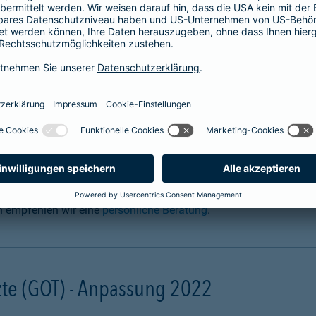
 für Hunde abschließen
n? Uns auch. Sie sorgen täglich dafür, dass Ihre Fellnase körper
 für den Ernstfall mit einer
Hundeversicherung
für die Gesundh
gal ob zuhause oder unterwegs. Schon eine scheinbar harmlose 
ebling unter Narkose operiert werden muss. Damit Ihre finanzielle
und mit einer Hunde-OP-Versicherung.
n empfehlen wir eine
persönliche Beratung
.
te (GOT) - Anpassung 2022