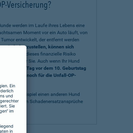
OP-Versicherung?
Hunde werden im Laufe ihres Lebens eine
nachtsamen Moment vor ein Auto läuft, von
Tumor entwickelt, der entfernt werden
rs wiederherzustellen, können sich
 sich gegen dieses finanzielle Risiko
au richtig für Sie. Auch wenn Ihr Hund
nd bis einen Tag vor dem 10. Geburtstag
e sich aber noch für die Unfall-OP-
t
.
acht, zum Beispiel einen anderen Hund
bestens gegen Schadenersatzansprüche