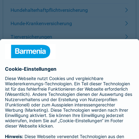
Hundehalterhaftpflichtversicherung
Hunde-Krankenversicherung
Tierversicherungen
ÜBER BARMENIA
Kontakt
Karriere
Presse
Unternehmen
Anfahrt
Affiliate-Partner werden
Barmenia ist Teil der BarmeniaGothaer