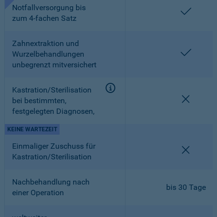
Notfallversorgung bis
enthalt
zum 4-fachen Satz
Zahnextraktion und
enthalt
Wurzelbehandlungen
unbegrenzt mitversichert
Kastration/Sterilisation
nicht en
bei bestimmten,
festgelegten Diagnosen,
KEINE WARTEZEIT
Einmaliger Zuschuss für
nicht en
Kastration/Sterilisation
Nachbehandlung nach
bis 30 Tage
einer Operation