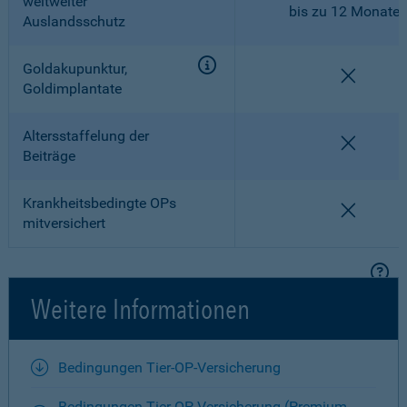
weltweiter
bis zu 12 Monate
Auslandsschutz
Goldakupunktur,
nicht en
Goldimplantate
Altersstaffelung der
nicht en
Beiträge
Krankheitsbedingte OPs
nicht en
mitversichert
Weitere Informationen
Bedingungen Tier-OP-Versicherung
Bedingungen Tier-OP-Versicherung (Premium