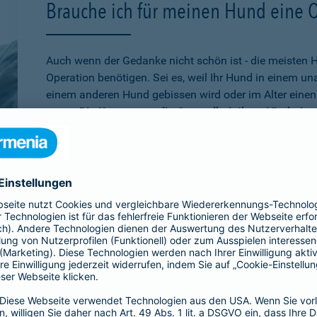
Brauche ich für meinen Hund eine 
Auch wenn der Gedanke nicht schön ist - die meisten 
Operation benötigen. Sei es, weil Ihr Hund in einem u
einem anderen Hund gebissen wird oder im Alter einen 
muss.
Die Kosten, um die Gesundheit Ihres Vierbeine
schnell auf mehrere tausend Euro belaufen
. Wenn Sie
absichern möchten, ist die Operationsversicherung gen
schon älter ist,
bei der Barmenia können Sie Ihren Hu
versichern. Über den 10. Geburtstag hinaus können Si
Versicherung entscheiden, die rein bei Unfällen leiste
Übrigens:
Wenn Ihr Hund selbst einen Schaden verurs
beißt, sind Sie mit der
Hundehaftpflicht
der Barmenia 
Dritter geschützt.