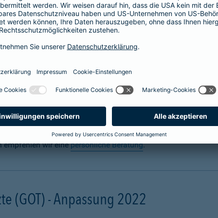
 für Hunde abschließen
n? Uns auch. Sie sorgen täglich dafür, dass Ihre Fellnase körper
 für den Ernstfall mit einer
Hundeversicherung
für die Gesundh
gal ob zuhause oder unterwegs. Schon eine scheinbar harmlose 
ebling unter Narkose operiert werden muss. Damit Ihre finanzielle
und mit einer Hunde-OP-Versicherung.
n empfehlen wir eine
persönliche Beratung
.
te (GOT) - Anpassung 2022