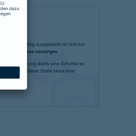
lich und geistig ausgelastet ist und nur
eit Ihres Tieres vorsorgen
.
Schnittverletzung durch eine Scherbe an
n Mittel an dieser Stelle keine Ihrer