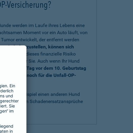
OP-Versicherung?
Hunde werden im Laufe ihres Lebens eine
nachtsamen Moment vor ein Auto läuft, von
Tumor entwickelt, der entfernt werden
rs wiederherzustellen, können sich
 sich gegen dieses finanzielle Risiko
au richtig für Sie. Auch wenn Ihr Hund
nd bis einen Tag vor dem 10. Geburtstag
e sich aber noch für die Unfall-OP-
t
.
acht, zum Beispiel einen anderen Hund
bestens gegen Schadenersatzansprüche