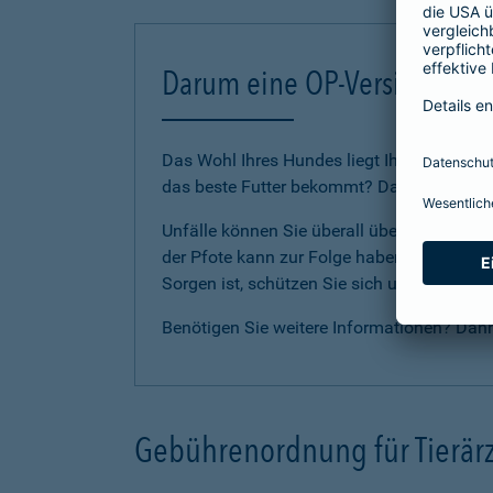
Darum eine OP-Versicherung
Das Wohl Ihres Hundes liegt Ihnen am Herze
das beste Futter bekommt? Dann sollten Sie
Unfälle können Sie überall überraschen. E
der Pfote kann zur Folge haben, dass Ihr Li
Sorgen ist, schützen Sie sich und Ihren H
Benötigen Sie weitere Informationen? Dan
Gebührenordnung für Tierärz