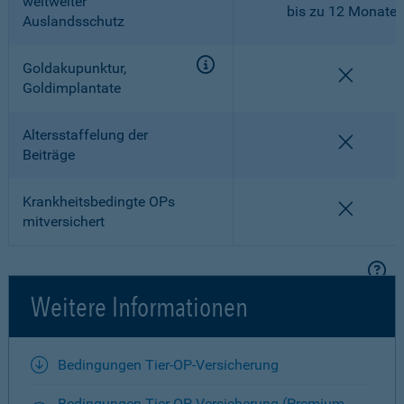
weltweiter
bis zu 12 Monate
Auslandsschutz
Goldakupunktur,
nicht en
Goldimplantate
Altersstaffelung der
nicht en
Beiträge
Krankheitsbedingte OPs
nicht en
mitversichert
Weitere Informationen
Bedingungen Tier-OP-Versicherung
Bedingungen Tier-OP-Versicherung (Premium