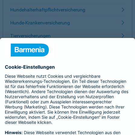
Hundehalterhaftpflichtversicherung
Hunde-Krankenversicherung
Tierversicherungen
ÜBER BARMENIA
Kontakt
Karriere
Presse
Unternehmen
Anfahrt
Affiliate-Partner werden
Barmenia ist Teil der BarmeniaGothaer