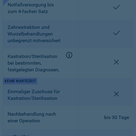
Notfallversorgung bis
enthalt
zum 4-fachen Satz
Zahnextraktion und
enthalt
Wurzelbehandlungen
unbegrenzt mitversichert
Kastration/Sterilisation
nicht en
bei bestimmten,
festgelegten Diagnosen,
KEINE WARTEZEIT
Einmaliger Zuschuss für
nicht en
Kastration/Sterilisation
Nachbehandlung nach
bis 30 Tage
einer Operation