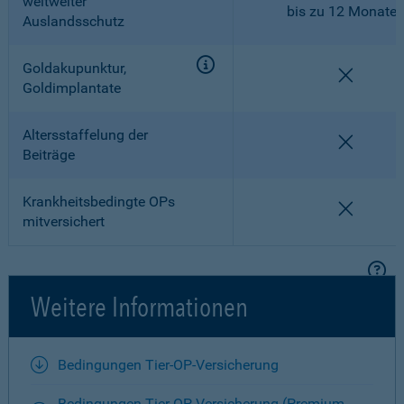
weltweiter
bis zu 12 Monate
Auslandsschutz
Goldakupunktur,
nicht en
Goldimplantate
Altersstaffelung der
nicht en
Beiträge
Krankheitsbedingte OPs
nicht en
mitversichert
Weitere Informationen
Bedingungen Tier-OP-Versicherung
Bedingungen Tier-OP-Versicherung (Premium