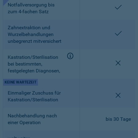
Notfallversorgung bis
enthalt
zum 4-fachen Satz
Zahnextraktion und
enthalt
Wurzelbehandlungen
unbegrenzt mitversichert
Kastration/Sterilisation
nicht en
bei bestimmten,
festgelegten Diagnosen,
KEINE WARTEZEIT
Einmaliger Zuschuss für
nicht en
Kastration/Sterilisation
Nachbehandlung nach
bis 30 Tage
einer Operation