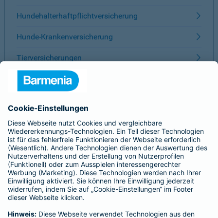
Hundehalterhaftpflichtversicherung
Hunde-Krankenversicherung
Tierversicherungen
ÜBER BARMENIA
Kontakt
Karriere
Presse
Unternehmen
Anfahrt
Affiliate-Partner werden
Barmenia ist Teil der BarmeniaGothaer