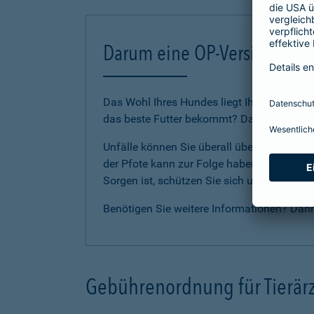
Darum eine OP-Versicherung
Das Wohl Ihres Hundes liegt Ihnen am Herze
das beste Futter bekommt? Dann sollten Sie
Unfälle können Sie überall überraschen. E
der Pfote kann zur Folge haben, dass Ihr Li
Sorgen ist, schützen Sie sich und Ihren H
Benötigen Sie weitere Informationen? Dan
Gebührenordnung für Tierärz