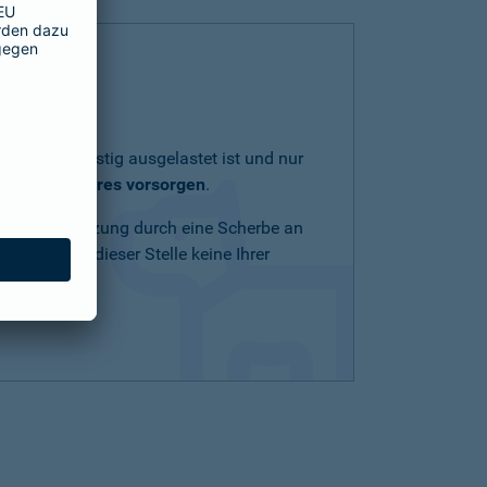
lich und geistig ausgelastet ist und nur
eit Ihres Tieres vorsorgen
.
Schnittverletzung durch eine Scherbe an
n Mittel an dieser Stelle keine Ihrer