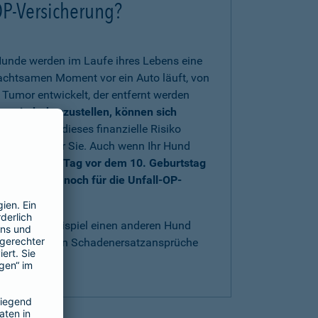
OP-Versicherung?
Hunde werden im Laufe ihres Lebens eine
nachtsamen Moment vor ein Auto läuft, von
Tumor entwickelt, der entfernt werden
rs wiederherzustellen, können sich
 sich gegen dieses finanzielle Risiko
au richtig für Sie. Auch wenn Ihr Hund
nd bis einen Tag vor dem 10. Geburtstag
e sich aber noch für die Unfall-OP-
t
.
acht, zum Beispiel einen anderen Hund
bestens gegen Schadenersatzansprüche