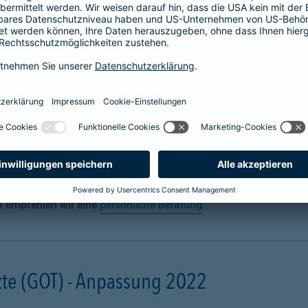
 für Hunde abschließen
n? Uns auch. Sie sorgen täglich dafür, dass Ihre Fellnase körper
 für den Ernstfall mit einer
Hundeversicherung
für die Gesundh
gal ob zuhause oder unterwegs. Schon eine scheinbar harmlose 
ebling unter Narkose operiert werden muss. Damit Ihre finanzielle
und mit einer Hunde-OP-Versicherung.
n empfehlen wir eine
persönliche Beratung
.
te (GOT) - Anpassung 2022