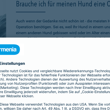
Brauche ich für meinen Hund eine 
Auch wenn der Gedanke nicht schön ist - die meisten 
Operation benötigen. Sei es, weil Ihr Hund in einem u
einem anderen Hund gebissen wird oder im Alter einen 
muss.
Die Kosten, um die Gesundheit Ihres Vierbeine
schnell auf mehrere tausend Euro belaufen
. Wenn Sie
absichern möchten, ist die Operationsversicherung gen
schon älter ist,
bei der Barmenia können Sie Ihren Hu
versichern. Über den 10. Geburtstag hinaus können Si
Versicherung entscheiden, die rein bei Unfällen leiste
Übrigens:
Wenn Ihr Hund selbst einen Schaden verurs
beißt, sind Sie mit der
Hundehaftpflicht
der Barmenia 
Dritter geschützt.