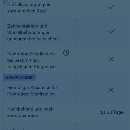
Notfallversorgung bis
enthalt
zum 4-fachen Satz
Zahnextraktion und
enthalt
Wurzelbehandlungen
unbegrenzt mitversichert
Kastration/Sterilisation
nicht en
bei bestimmten,
festgelegten Diagnosen,
KEINE WARTEZEIT
Einmaliger Zuschuss für
nicht en
Kastration/Sterilisation
Nachbehandlung nach
bis 30 Tage
einer Operation