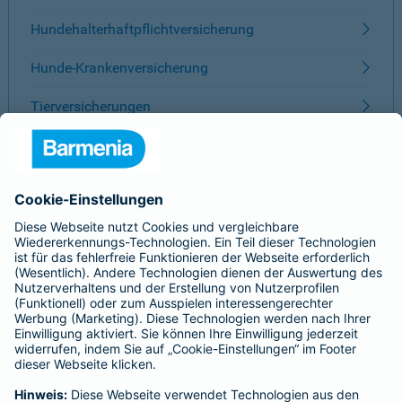
Hundehalterhaftpflichtversicherung
Hunde-Krankenversicherung
Tierversicherungen
ÜBER BARMENIA
Kontakt
Karriere
Presse
Unternehmen
Anfahrt
Affiliate-Partner werden
Barmenia ist Teil der BarmeniaGothaer