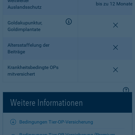
weltweiter
bis zu 12 Monate
Auslandsschutz
Goldakupunktur,
nicht en
Goldimplantate
Altersstaffelung der
nicht en
Beiträge
Krankheitsbedingte OPs
nicht en
mitversichert
Weitere Informationen
Bedingungen Tier-OP-Versicherung
Bedingungen Tier-OP-Versicherung (Premium